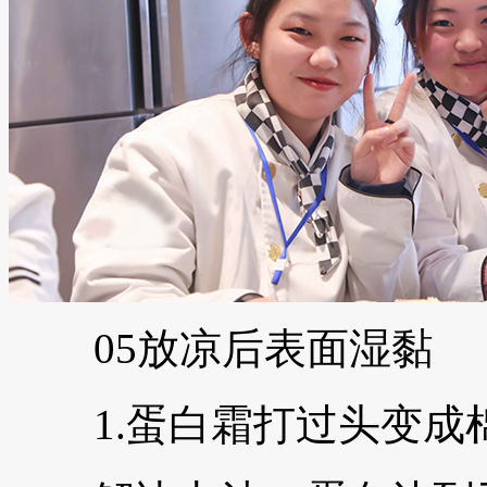
05放凉后表面湿黏
1.蛋白霜打过头变成