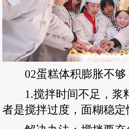
02蛋糕体积膨胀不够
1.搅拌时间不足，浆
者是搅拌过度，面糊稳定