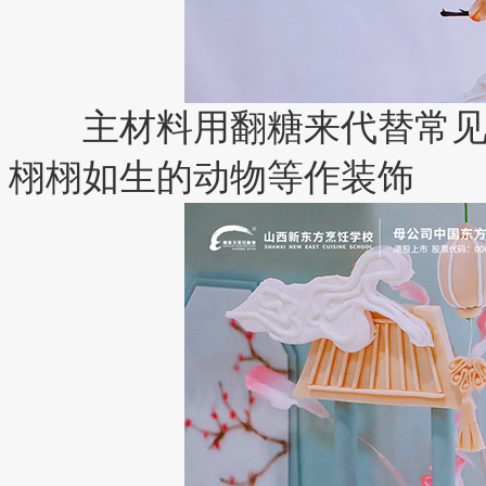
主材料用
翻糖
来代替常
栩栩如生的
动物等作装饰