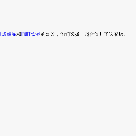
烘焙
甜品
和
咖啡
饮品
的喜爱，他们选择一起合伙开了这家店。