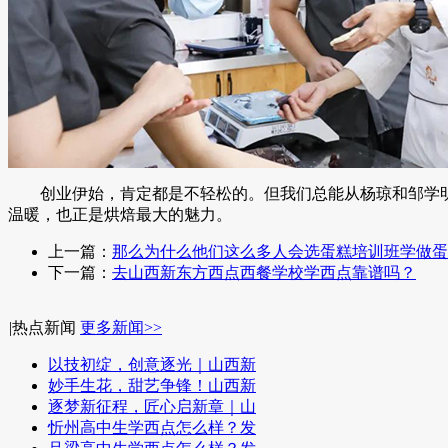
创业伊始，肯定都是不轻松的。但我们总能从杨琼和邹学明
温暖，也正是烘焙最大的魅力。
上一篇：
那么为什么他们这么多人会选蛋糕培训班学做蛋
下一篇：
去山西新东方西点西餐学校学西点靠谱吗？
|
热点新闻
更多新闻>>
以技初绽，创意逐光｜山西新
妙手生花，甜艺争锋！山西新
逐梦新征程，匠心启新章｜山
忻州高中生学西点怎么样？发