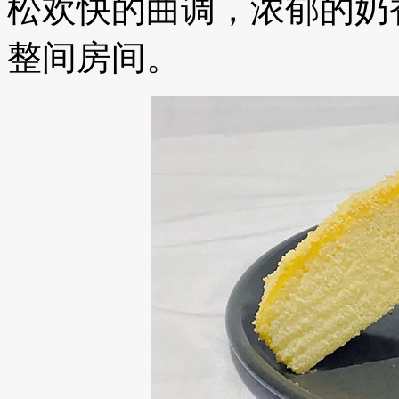
松欢快的曲调，浓郁的奶
整间房间。