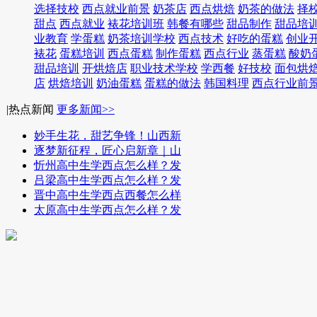
选择技校
西点就业前景
奶茶店
西点烘焙
奶茶的做法
择
甜点
西点就业
裱花培训班
韩餐有哪些
甜品制作
甜品培
业教育
学蛋糕
奶茶培训学校
西点技术
好吃的蛋糕
创业
裱花
蛋糕培训
西点蛋糕
制作蛋糕
西点行业
蒸蛋糕
酸奶
甜品培训
开烘焙店
职业技术学校
学西餐
好技校
面包烘
店
烘焙培训
奶油蛋糕
蛋糕的做法
韩国料理
西点行业前
|
热点新闻
更多新闻>>
妙手生花，甜艺争锋！山西新
逐梦新征程，匠心启新章｜山
忻州高中生学西点怎么样？发
吕梁高中生学西点怎么样？发
晋中高中生学西点西餐怎么样
太原高中生学西点怎么样？发