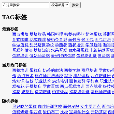
搜索
TAG标签
最新标签
西点烘焙
烘焙甜品
韩国料理
韩餐有哪些
奶油蛋糕
慕斯
意式咖啡
花式咖啡
酸奶杂果派
面包房
烤面包
面包烘焙
学做蛋糕
甜品培训学校
学西餐
西餐培训
学做咖啡
咖啡
蛋糕的做法
烘焙知识
水果蛋糕
做水果蛋糕
电饭锅蒸蛋糕
蛋糕培训
做奶油蛋糕
最好吃的蛋糕
蛋糕培训班
做蛋糕
当月热门标签
西餐培训
蛋糕店
奶茶的做法
西餐学校
甜品培训
学做奶
作
西点技术
糕点师烘焙学校
就业
甜品课程
西点培训班
焙知识
技校
职业技术
烘焙培训
面包发酵
学甜点
职业技
糕裱花
开烘焙店
学做蛋糕
西点蛋糕培训
西点就业
好技
裱花
奶茶店
裱花培训
奶茶饮品
裱花培训班
蛋糕师培训
随机标签
最好吃的蛋糕
咖啡培训学校
面包发酵
女生学西点
面包培
蛋糕烘焙
学西点
酸奶布丁
技校
宝妈学什么
开奶茶店
西